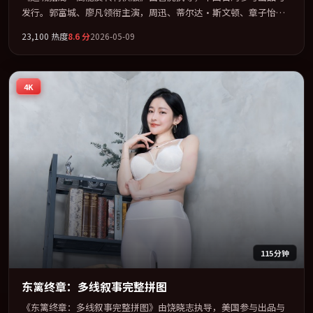
发行。郭富城、廖凡领衔主演，周迅、蒂尔达·斯文顿、章子怡联
袂出演。节奏凌厉，情绪在克制与爆发之间精准摆荡。全片以「冒
23,100
热度
8.6
分
2026-05-09
险」类型为骨架，在叙事、表演与视听上力求统一。定于 2026-05-
27 在内地院线及主流平台同步亮相，2026 年度话题片中口碑稳健，
适合喜欢强情节与人物弧光的观众完整观看。
4K
115分钟
东篱终章：多线叙事完整拼图
《东篱终章：多线叙事完整拼图》由饶晓志执导，美国参与出品与