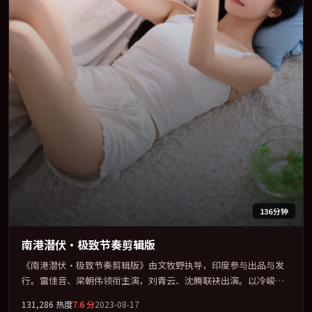
136分钟
南港潜伏·极致节奏剪辑版
《南港潜伏·极致节奏剪辑版》由文牧野执导，印度参与出品与发
行。雷佳音、梁朝伟领衔主演，刘青云、沈腾联袂出演。以冷峻镜
头剖开都市缝隙里的人性温度。全片以「动作」类型为骨架，在叙
131,286
热度
7.6
分
2023-08-17
事、表演与视听上力求统一。定于 2023-12-15 在内地院线及主流平