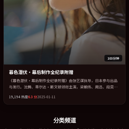
103分钟
暮色潜伏·幕后制作全纪录附赠
《暮色潜伏·幕后制作全纪录附赠》由张艺谋执导，日本参与出品
与发行。沈腾、蒂尔达·斯文顿领衔主演，梁朝伟、周迅、段奕宏
联袂出演。在罪案类型框架下完成对时代焦虑的隐喻表达。全片以
19,194
热度
6.3
分
2025-01-11
「战争」类型为骨架，在叙事、表演与视听上力求统一。定于
2025-07-02 在内地院线及主流平台同步亮相，2025 年度话题片中口
碑稳健，适合喜欢强情节与人物弧光的观众完整观看。
分类频道