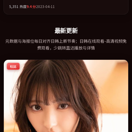
袂出演。以冷峻镜头剖开都市缝隙里的人性温度。全片以「剧情」
5,351
热度
9.4
分
2023-04-11
类型为骨架，在叙事、表演与视听上力求统一。定于 2023-06-09 在
内地院线及主流平台同步亮相，2023 年度话题片中口碑稳健，适合
喜欢强情节与人物弧光的观众完整观看。
最新更新
元数据与海报位每日对齐日韩上新节奏；日韩在线观看-高清视频免
费观看，少跳转直达播放与详情
杜比