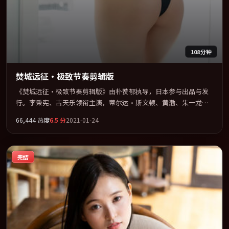
108分钟
焚城远征·极致节奏剪辑版
《焚城远征·极致节奏剪辑版》由朴赞郁执导，日本参与出品与发
行。李秉宪、古天乐领衔主演，蒂尔达·斯文顿、黄渤、朱一龙、
雷佳音联袂出演。公路、追车与心理战三线并进，张力持续堆叠。
66,444
热度
6.5
分
2021-01-24
全片以「冒险」类型为骨架，在叙事、表演与视听上力求统一。定
于 2021-02-10 在内地院线及主流平台同步亮相，2021 年度话题片
中口碑稳健，适合喜欢强情节与人物弧光的观众完整观看。
完结