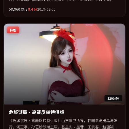
村拓哉联袂出演。用悬疑外壳包裹对家庭与归属的柔软书写。全片
58,960
热度
8.4
分
2019-02-05
以「传记」类型为骨架，在叙事、表演与视听上力求统一。定于
2019-08-18 在内地院线及主流平台同步亮相，2019 年度话题片中口
碑稳健，适合喜欢强情节与人物弧光的观众完整观看。
韩剧
120分钟
危城谜局·高能反转特供版
《危城谜局·高能反转特供版》由王家卫执导，韩国参与出品与发
行。河正宇、孙艺珍领衔主演，基里安·墨菲、王景春、赵丽颖、