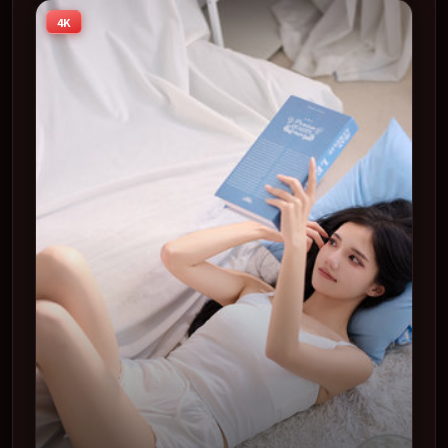
台同步亮相，2017 年度话题片中口碑稳健，适合喜欢强情
4K
节与人物弧光的观众完整观看。