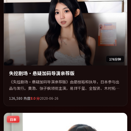
176分钟
失控剧场·悬疑加码导演亲荐版
《失控剧场·悬疑加码导演亲荐版》由是枝裕和执导，日本参与出
品与发行。黄渤、张子枫领衔主演，易烊千玺、全智贤、木村拓哉
联袂出演。在罪案类型框架下完成对时代焦虑的隐喻表达。全片以
126,580
热度
8.0
分
2020-06-26
「剧情」类型为骨架，在叙事、表演与视听上力求统一。定于
2020-10-01 在内地院线及主流平台同步亮相，2020 年度话题片中口
碑稳健，适合喜欢强情节与人物弧光的观众完整观看。
日本