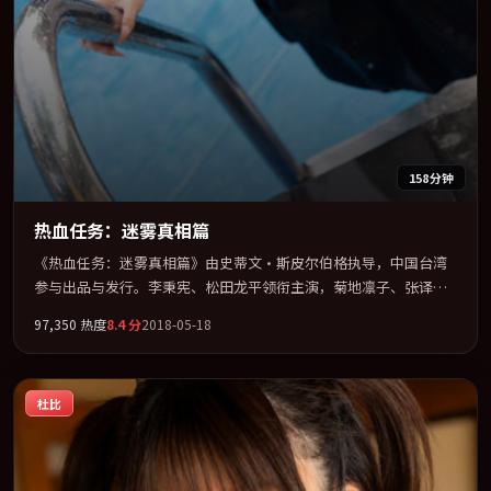
158分钟
热血任务：迷雾真相篇
《热血任务：迷雾真相篇》由史蒂文·斯皮尔伯格执导，中国台湾
参与出品与发行。李秉宪、松田龙平领衔主演，菊地凛子、张译、
廖凡、段奕宏联袂出演。公路、追车与心理战三线并进，张力持续
97,350
热度
8.4
分
2018-05-18
堆叠。全片以「奇幻」类型为骨架，在叙事、表演与视听上力求统
一。定于 2018-07-15 在内地院线及主流平台同步亮相，2018 年度
话题片中口碑稳健，适合喜欢强情节与人物弧光的观众完整观看。
杜比