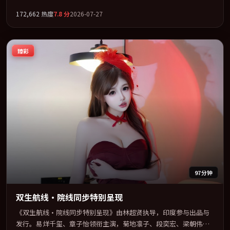
古天乐联袂出演。以冷峻镜头剖开都市缝隙里的人性温度。全片以
172,662
热度
7.8
分
2026-07-27
「惊悚」类型为骨架，在叙事、表演与视听上力求统一。定于
2026-01-16 在内地院线及主流平台同步亮相，2026 年度话题片中口
碑稳健，适合喜欢强情节与人物弧光的观众完整观看。
臻彩
97分钟
双生航线·院线同步特别呈现
《双生航线·院线同步特别呈现》由林超贤执导，印度参与出品与
发行。易烊千玺、章子怡领衔主演，菊地凛子、段奕宏、梁朝伟联