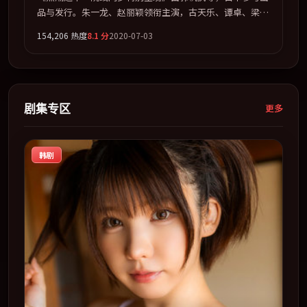
品与发行。朱一龙、赵丽颖领衔主演，古天乐、谭卓、梁朝
伟、胡歌联袂出演。多条时间线交织，真相在最后一刻才缓
154,206
热度
8.1
分
2020-07-03
缓合拢。全片以「悬疑」类型为骨架，在叙事、表演与视听
上力求统一。定于 2020-10-02 在内地院线及主流平台同步
亮相，2020 年度话题片中口碑稳健，适合喜欢强情节与人
物弧光的观众完整观看。
剧集专区
更多
韩剧