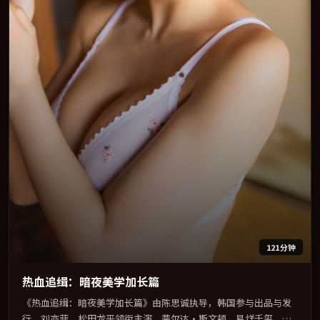
121分钟
热血追缉：暗夜美学加长篇
《热血追缉：暗夜美学加长篇》由陈思诚执导，韩国参与出品与发
行。刘亦菲、松田龙平领衔主演，蒂尔达·斯文顿、易烊千玺、木