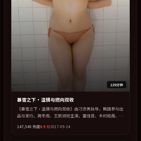
129分钟
暴雪之下·温情与燃向双收
《暴雪之下·温情与燃向双收》由刁亦男执导，韩国参与出
品与发行。周冬雨、王凯领衔主演，雷佳音、木村拓哉、菊
地凛子、古天乐联袂出演。视听语言实验感十足，却不失叙
147,540
热度
6.9
分
2017-09-24
事上的共情力。全片以「惊悚」类型为骨架，在叙事、表演
与视听上力求统一。定于 2017-08-20 在内地院线及主流平