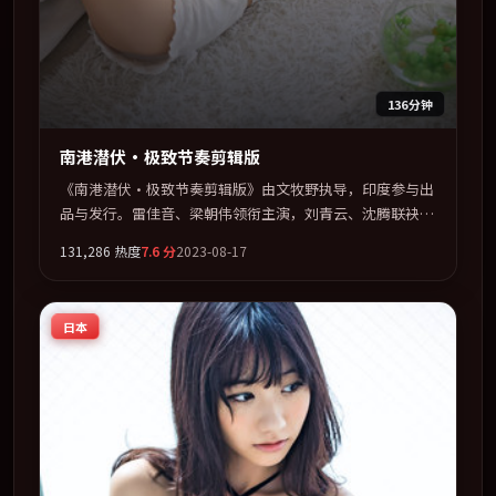
136分钟
南港潜伏·极致节奏剪辑版
《南港潜伏·极致节奏剪辑版》由文牧野执导，印度参与出
品与发行。雷佳音、梁朝伟领衔主演，刘青云、沈腾联袂出
演。以冷峻镜头剖开都市缝隙里的人性温度。全片以「动
131,286
热度
7.6
分
2023-08-17
作」类型为骨架，在叙事、表演与视听上力求统一。定于
2023-12-15 在内地院线及主流平台同步亮相，2023 年度话
题片中口碑稳健，适合喜欢强情节与人物弧光的观众完整观
日本
看。