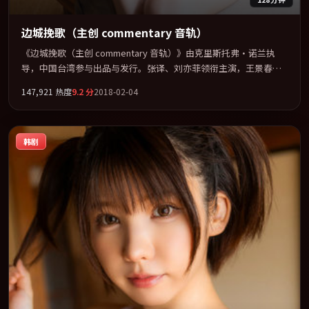
边城挽歌（主创 commentary 音轨）
《边城挽歌（主创 commentary 音轨）》由克里斯托弗·诺兰执
导，中国台湾参与出品与发行。张译、刘亦菲领衔主演，王景春、
周冬雨、张家辉联袂出演。节奏凌厉，情绪在克制与爆发之间精准
147,921
热度
9.2
分
2018-02-04
摆荡。全片以「爱情」类型为骨架，在叙事、表演与视听上力求统
一。定于 2018-11-12 在内地院线及主流平台同步亮相，2018 年度
话题片中口碑稳健，适合喜欢强情节与人物弧光的观众完整观看。
韩剧