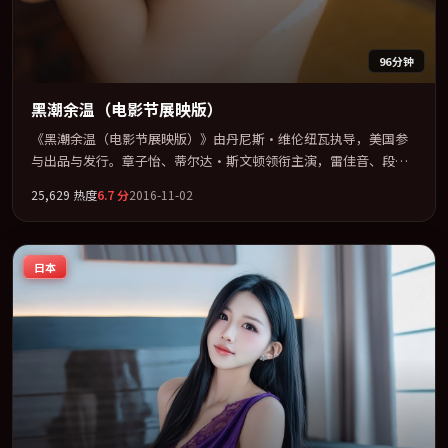
96分钟
黑潮余温（电影节展映版）
《黑潮余温（电影节展映版）》由丹尼斯·维伦纽瓦执导，美国参
与出品与发行。章子怡、蒂尔达·斯文顿领衔主演，雷佳音、段奕
宏、周冬雨联袂出演。公路、追车与心理战三线并进，张力持续堆
25,629
热度
6.7
分
2016-11-02
叠。全片以「奇幻」类型为骨架，在叙事、表演与视听上力求统
一。定于 2016-12-07 在内地院线及主流平台同步亮相，2016 年度
话题片中口碑稳健，适合喜欢强情节与人物弧光的观众完整观看。
日本