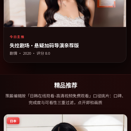
今日主推
失控剧场·悬疑加码导演亲荐版
剧情
·
2020
· 评分
8.0
精品推荐
策展编辑按「日韩在线观看-高清视频免费观看」口径挑片：口碑、
完成度与可看性三重过滤，点开即验画质
日本