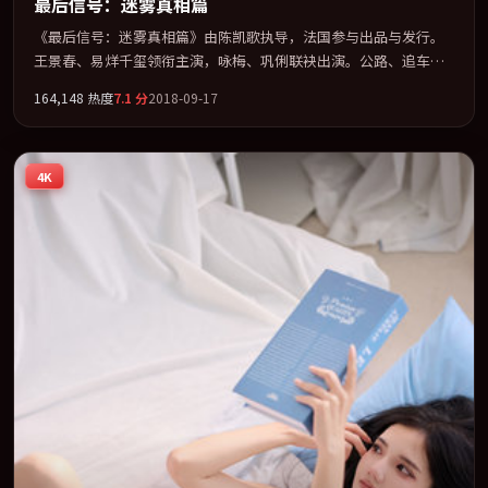
最后信号：迷雾真相篇
《最后信号：迷雾真相篇》由陈凯歌执导，法国参与出品与发行。
王景春、易烊千玺领衔主演，咏梅、巩俐联袂出演。公路、追车与
心理战三线并进，张力持续堆叠。全片以「惊悚」类型为骨架，在
164,148
热度
7.1
分
2018-09-17
叙事、表演与视听上力求统一。定于 2018-07-07 在内地院线及主流
平台同步亮相，2018 年度话题片中口碑稳健，适合喜欢强情节与人
物弧光的观众完整观看。
4K