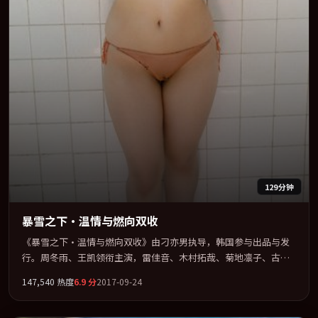
129分钟
暴雪之下·温情与燃向双收
《暴雪之下·温情与燃向双收》由刁亦男执导，韩国参与出品与发
行。周冬雨、王凯领衔主演，雷佳音、木村拓哉、菊地凛子、古天
乐联袂出演。视听语言实验感十足，却不失叙事上的共情力。全片
147,540
热度
6.9
分
2017-09-24
以「惊悚」类型为骨架，在叙事、表演与视听上力求统一。定于
2017-08-20 在内地院线及主流平台同步亮相，2017 年度话题片中口