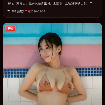
发行。刘青云、张子枫领衔主演，王景春、全智贤联袂出演。节奏
凌厉，情绪在克制与爆发之间精准摆荡。全片以「犯罪」类型为骨
72,788
热度
8.7
分
2026-05-17
架，在叙事、表演与视听上力求统一。定于 2026-02-24 在内地院线
及主流平台同步亮相，2026 年度话题片中口碑稳健，适合喜欢强情
节与人物弧光的观众完整观看。
韩剧