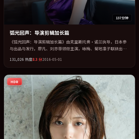
137分钟
弧光回声：导演剪辑加长篇
《弧光回声：导演剪辑加长篇》由克里斯托弗·诺兰执导，日本参
与出品与发行。廖凡、刘亦菲领衔主演，咏梅、菊地凛子联袂出
演。群像并立，每个人物都背负不可告人的过去。全片以「战争」
131,026
热度
8.3
分
2016-05-01
类型为骨架，在叙事、表演与视听上力求统一。定于 2016-09-08 在
内地院线及主流平台同步亮相，2016 年度话题片中口碑稳健，适合
喜欢强情节与人物弧光的观众完整观看。
HDR